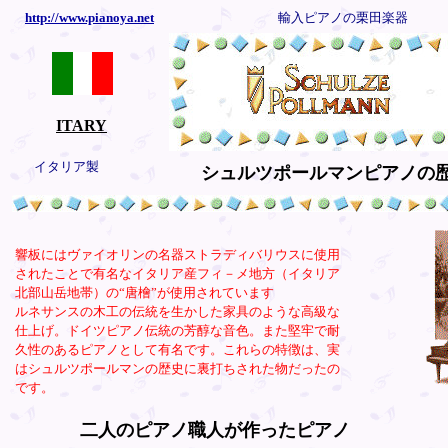
http://www.pianoya.net
輸入ピアノの栗田楽器
ITARY
イタリア製
シュルツポールマンピアノの
響板にはヴァイオリンの名器ストラディバリウスに使用
されたことで有名なイタリア産フィ－メ地方（イタリア
北部山岳地帯）の“唐檜”が使用されています
ルネサンスの木工の伝統を生かした家具のような高級な
仕上げ。ドイツピアノ伝統の芳醇な音色。また堅牢で耐
久性のあるピアノとして有名です。これらの特徴は、実
はシュルツポールマンの歴史に裏打ちされた物だったの
です。
二人のピアノ職人が作ったピアノ