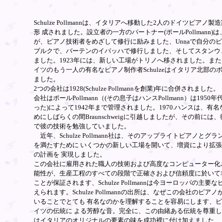
Schulze Pollmannは、イタリアへ移動した2人のドイツピアノ
形 成されました。設立者の一方のパートナー(ポールPollmann
が、ピアノ技術者をめざして修行に励みました、Unnaで自分のピ
ブルクで、バーテンのイバッハで修行しました、そしてスタンウ
ました。1923年には、新しい工場がトリノへ移されました。ま
イツのもう一人の有名なピアノ制作者Schulzeはイタリア北部の
ました。
2つの会社は1928(Schulze Pollmannを創業)年に合併されました。
会社はポールPollmann（(その息子はハンスPollmann）は195
った)によって1942年まで管理されました。1970.ハンスは、有
めにしばらくの間Braunschweigに引越しましたが、その前には
で彼の技術を勉強していました。
近年、Schulze Pollmann社は、そのアップライトピアノと
を満たすために いくつかの新しい工場を開いて、増資により拡
の計画を 実現しました。
この会社に雇用された職人の技術および高度なコンピューター化
能性が、生産工程のすべての段階で正確さおよび信頼度に於いて
ことが保証されます、Schulze Pollmannは今ヨーロッパの主
えられます。Schulze Pollmannの出所は、なぜこの会社のピ
いることでとても 有名なのかを理解することを容易にします、
イツの伝統に よる芳醇な音。完全に、この由緒ある伝統を尊重しながら、S
はイタリアのオリジナルの要素の味を成功裡に付け加えました、