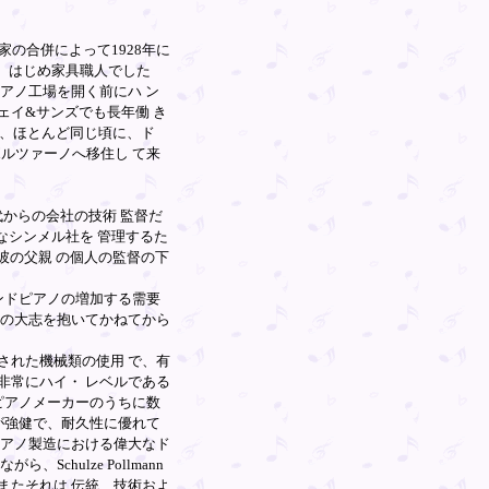
製造家の合併によって1928年に
)は、はじめ家具職人でした
アノ工場を開く前にハ ン
ェイ&サンズでも長年働 き
た、ほとんど同じ頃に、ド
ボルツァーノへ移住し て来
0年代からの会社の技術 監督だ
名なシンメル社を 管理するた
、彼の父親 の個人の監督の下
グランドピアノの増加する需要
張の大志を抱いてかねてから
された機械類の使用 で、有
非常にハイ・ レベルである
要なピアノメーカーのうちに数
アノが強健で、耐久性に優れて
ピアノ製造における偉大なド
chulze Pollmann
またそれは 伝統、技術およ