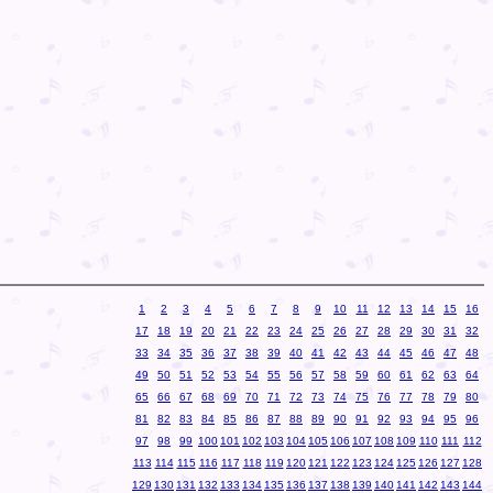
1
2
3
4
5
6
7
8
9
10
11
12
13
14
15
16
17
18
19
20
21
22
23
24
25
26
27
28
29
30
31
32
33
34
35
36
37
38
39
40
41
42
43
44
45
46
47
48
49
50
51
52
53
54
55
56
57
58
59
60
61
62
63
64
65
66
67
68
69
70
71
72
73
74
75
76
77
78
79
80
81
82
83
84
85
86
87
88
89
90
91
92
93
94
95
96
97
98
99
100
101
102
103
104
105
106
107
108
109
110
111
112
113
114
115
116
117
118
119
120
121
122
123
124
125
126
127
128
129
130
131
132
133
134
135
136
137
138
139
140
141
142
143
144