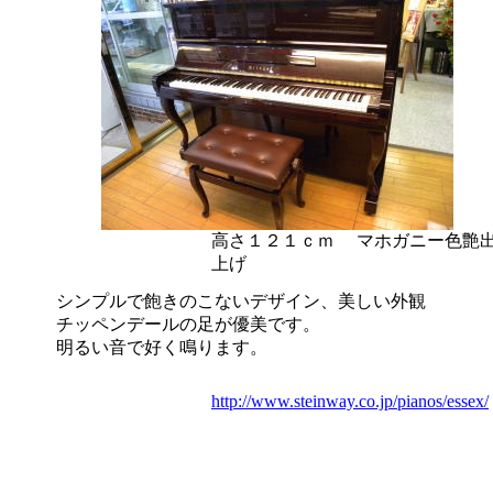
高さ１２１ｃｍ
マホガニー色艶
上げ
シンプルで飽きのこないデザイン、美しい外観
チッペンデールの足が優美です。
明るい音で好く鳴ります。
http://www.steinway.co.jp/pianos/essex/