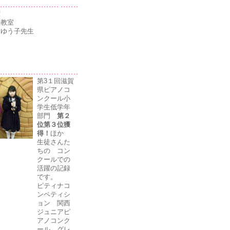
曜
瀬教室
森ゆう子先生
第3１回滋賀
県ピアノコ
ンクール小
学生低学年
部門
第２
位第３位獲
得！
ほか
生徒さんた
ちの コン
クールでの
活躍の記録
です。
ピティナコ
ンペティシ
ョン 関西
ジュニアピ
アノコンク
ール グレ