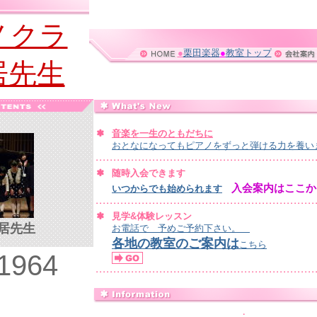
ノクラ
●
栗田楽器
●
教室トップ
居先生
音楽を一生のともだちに
おとなになってもピアノをずっと弾ける力を養い
随時入会できます
入会案内はここか
いつからでも始められます
見学&体験レッスン
西居先生
お電話で 予めご予約下さい。
各地の教室のご案内は
こちら
1964