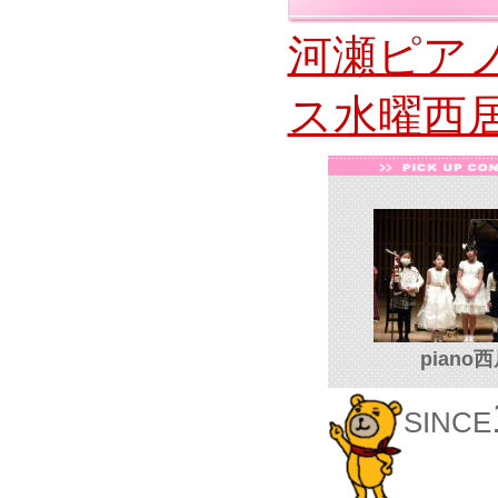
河瀬ピア
ス水曜西
piano
SINCE