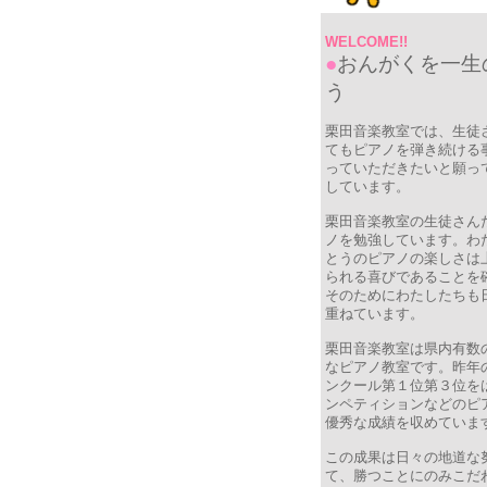
WELCOME!!
●
おんがくを一生
う
栗田音楽教室では、生徒
てもピアノを弾き続ける
っていただきたいと願っ
しています。
栗田音楽教室の生徒さん
ノを勉強しています。わ
とうのピアノの楽しさは
られる喜びであることを
そのためにわたしたちも
重ねています。
栗田音楽教室は県内有数
なピアノ教室です。昨年
ンクール第１位第３位を
ンペティションなどのピ
優秀な成績を収めていま
この成果は日々の地道な
て、勝つことにのみこだ