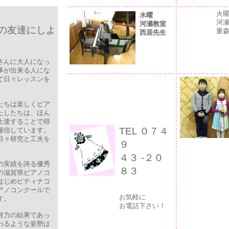
火
水曜
河
河瀬教室
の友達にしよ
重
西居先生
さんに大人になっ
事が出来る人にな
て日々レッスンを
たちは楽しくピア
たしたちは、ほん
上達することで得
TEL ０７４
確信しています。
日々研究と工夫を
９
４３ -２０
の実績を誇る優秀
８３
の滋賀県ピアノコ
はじめピティナコ
アノコンクールで
お気軽に
す。
お電話下さい！
努力の結果であっ
わるような姿勢は