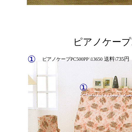
ピアノケープPC
①
送料\735
ピアノケープPC500PP \13650
①