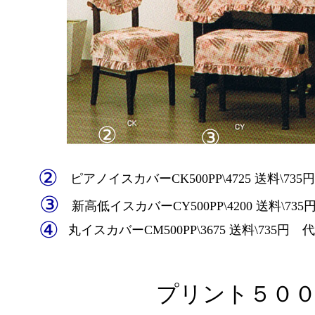
②
③
②
ピアノイスカバーCK500PP\4725 送料\73
③
新高低イスカバーCY500PP\4200 送料\73
④
丸イスカバーCM500PP\3675 送料\735円 
プリント５００