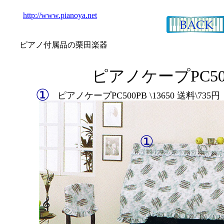
http://www.pianoya.net
ピアノ付属品の栗田楽器
ピアノケープPC50
①
ピアノケープPC500PB \13650 送料\73
①