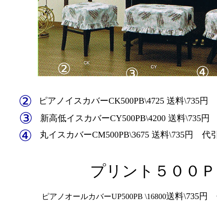
②
④
③
②
ピアノイスカバーCK500PB\4725 送料\735円
③
新高低イスカバーCY500PB\4200 送料\735円
④
丸イスカバーCM500PB\3675 送料\735円 代
プリント５００Ｐ
送料\735円
ピアノオールカバーUP500PB \16800