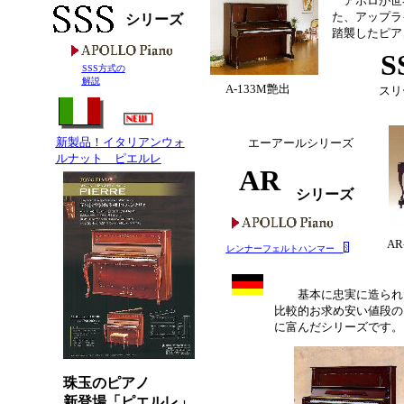
アポロが世
た、アップラ
シリーズ
踏襲したピア
S
SSS方式の
解説
A-133M艶出
スリ
新製品！イタリアンウォ
エーアールシリーズ
ルナット ピエルレ
AR
シリーズ
AR
レンナーフェルトハンマー
基本に忠実に造られ
比較的お求め安い値段の
に富んだシリーズです。
珠玉のピアノ
新登場「ピエルレ」