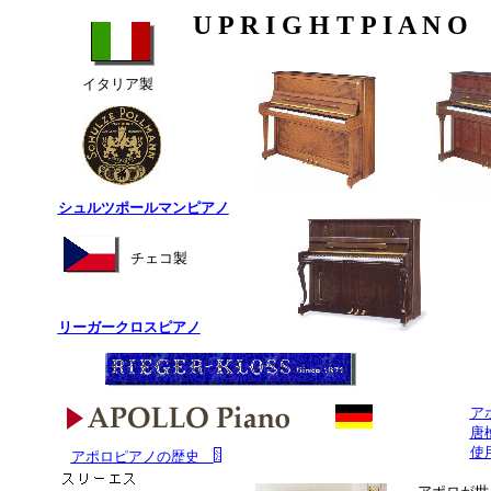
U P R I G H T P I A N O
イタリア製
シュルツポールマンピアノ
チェコ製
リーガークロスピアノ
ア
唐
使
アポロピアノの歴史