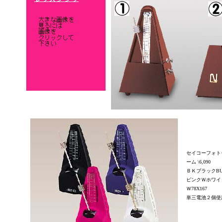
セイコーフォト
ーム \6,090
ＢＫブラックB
ピンクＷホワイ
Ｗ78X167
単三電池２個使