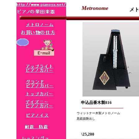
Metronome
メ
申込品番木製816
ウィットナー木製メトロノーム
黒鏡面艶出し
\25,200