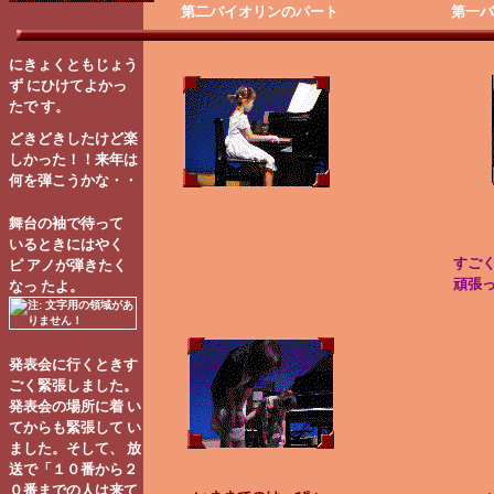
第二バイオリンのパート
第一バ
にきょくともじょう
ず にひけてよかっ
たで す。
どきどきしたけど楽
しかった！！来年は
何を弾こうかな・・
舞台の袖で待って
いるときにはやく
すご
ピ アノが弾きたく
頑張
なっ たよ。
発表会に行くときす
ごく緊張しました。
発表会の場所に着 い
てからも緊張して い
ました。そして、 放
送で「１０番から２
０番までの人は来て