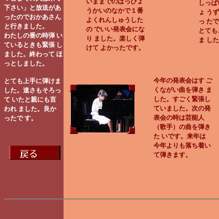
いままでのはっぴょ
しっぱ
下さい」と放送があ
うかいのなかで１番
ょ う
ったのでおかあさん
よくれんしゅうした
っ た
と行きました。
の でいい発表会にな
とても
わたしの番の時弾 い
り ました。楽しく弾
ま し
ているときも緊張 し
けて よかったです。
ました。終わって ほ
っとしました。
今年の発表会はす ご
とても上手に弾けま
くながい曲を弾き ま
した。速さもそろっ
した。すごく緊張し
て いたと親にも言
ていました。次の発
われ ました。良か
表会の時は芸能人
ったで す。
（歌手）の曲を弾き
た いです。来年は
今年よりも落ち着い
て弾きます。