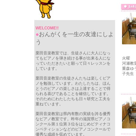
WELCOME!!
●
おんがくを一生の友達にしよ
う
栗田音楽教室では、生徒さんに大人になっ
てもピアノを弾き続ける事が出来る人にな
火曜
っていただきたいと願って日々レッスンを
河瀬教
しています。
重森ゆ
子先生
栗田音楽教室の生徒さんたちは楽しくピア
ノを勉強しています。わたしたちは、ほん
とうのピアノの楽しさは上達することで得
られる喜びであることを確信しています。
そのためにわたしたちも日々研究と工夫を
重ねています。
栗田音楽教室は県内有数の実績を誇る優秀
なピアノ教室です。昨年の滋賀県ピアノコ
ンクール第１位第３位をはじめピティナコ
ンペティションなどのピアノコンクールで
優秀な成績を収めています。