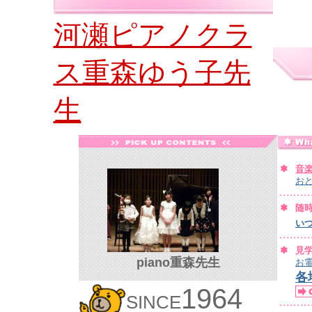
河瀬ピアノクラ
ス重森ゆう子先
生
音
お
随
い
見
piano重森先生
お
各
1964
SINCE