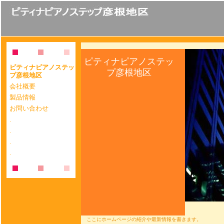
ピティナピアノステッ
ピティナピアノステッ
プ彦根地区
プ彦根地区
会社概要
製品情報
お問い合わせ
.
.
.
.
ここにホームページの紹介や最新情報を書きます。